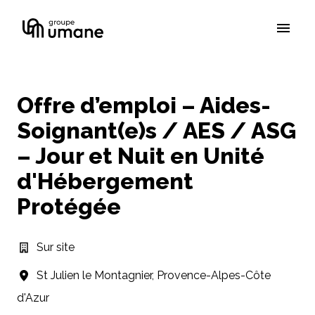
Aller
au
Page d'accueil
contenu
Offre d’emploi – Aides-
Soignant(e)s / AES / ASG
– Jour et Nuit en Unité
d'Hébergement
Protégée
Sur site
St Julien le Montagnier
,
Provence-Alpes-Côte
d'Azur