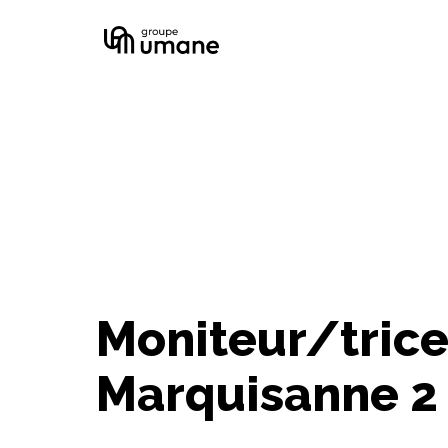
Aller
au
Page d'accueil
contenu
Moniteur/trice
Marquisanne 2