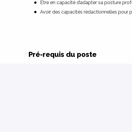
Etre en capacité d’adapter sa posture prof
Avoir des capacités rédactionnelles pour p
Pré-requis du poste
Vous êtes titulaire du diplôme de moniteu
Vous disposez d’expérience, ou pas en E
Vous êtes motivé et souhaitez participer à
de handicap
Vous aimez travaillez en équipe et être au
Sur site