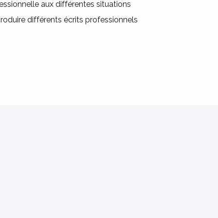
essionnelle aux différentes situations
roduire différents écrits professionnels
r éducateur
HPAD
 l’accompagnement d’un public fragilisé, en situation
 contact de l’humain