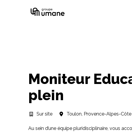
Aller
au
Page d'accueil
contenu
Moniteur Educa
plein
Sur site
Toulon
,
Provence-Alpes-Côte 
Au sein d’une équipe pluridisciplinaire, vous a