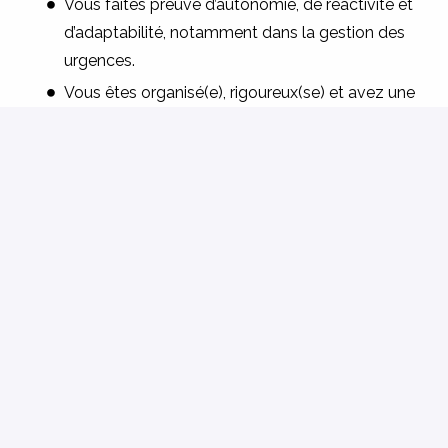
Vous faites preuve d’autonomie, de réactivité et
d’adaptabilité, notamment dans la gestion des
urgences.
Vous êtes organisé(e), rigoureux(se) et avez une
bonne maîtrise des outils informatiques pour
assurer le suivi des dossiers.
Le permis B est indispensable pour les
déplacements fréquents sur le département liés
à l’activité.
Envie de contribuer à ce projet innovant ?
Envoyez-nous votre candidature (CV et lettre de
motivation)