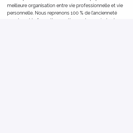
meilleure organisation entre vie professionnelle et vie
personnelle. Nous reprenons 100 % de l’ancienneté
acquise, et la formation continue est assurée tout au
long du parcours professionnel.
Enfin, chaque établissement développe des initiatives
pour améliorer la qualité de vie au travail : cours de
yoga ou de Krav Maga, paniers de fruits et légumes,
moments conviviaux…
Le mot de l’équipe !
Si vous avez envie de participer à une aventure
collective, de contribuer à la création d’un lieu de vie
sécurisant et porteur de sens pour les enfants, vous
êtes au bon endroit !