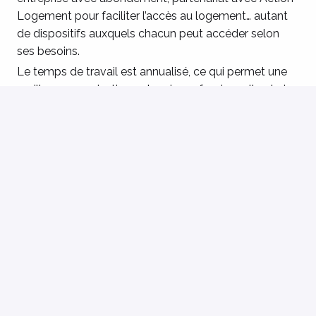
Logement pour faciliter l’accès au logement… autant
de dispositifs auxquels chacun peut accéder selon
ses besoins.
Le temps de travail est annualisé, ce qui permet une
meilleure organisation entre vie professionnelle et vie
personnelle. Nous reprenons 100 % de l’ancienneté
acquise, et la formation continue est assurée tout au
long du parcours professionnel.
Enfin, chaque établissement développe des initiatives
pour améliorer la qualité de vie au travail : cours de
yoga ou de Krav Maga, paniers de fruits et légumes,
moments conviviaux…
Le mot de l’équipe !
Si vous avez envie de participer à une aventure
collective, de contribuer à la création d’un lieu de vie
sécurisant et porteur de sens pour les enfants, vous