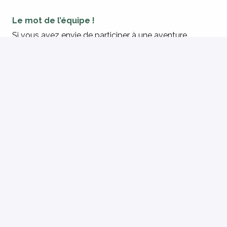
Le mot de l’équipe !
Si vous avez envie de participer à une aventure
collective, de contribuer à la création d’un lieu de vie
sécurisant et porteur de sens pour les enfants, vous
êtes au bon endroit !
Pré-requis du poste
Titulaire du diplôme de Conseiller en Économie
Sociale et Familiale (CESF) ou de Technicien(ne)
en Intervention Sociale et Familiale (TISF).
Capacités rédactionnelles et maîtrise des outils
informatiques nécessaires à la rédaction de
documents professionnels.