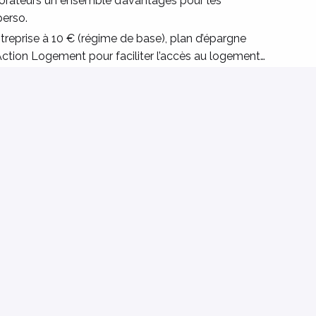
orateurs un ensemble d’avantages pour les
erso.
reprise à 10 € (régime de base), plan d’épargne
ction Logement pour faciliter l’accès au logement…
éder selon ses besoins.
 une meilleure organisation entre vie professionnelle et
enneté acquise, et la formation continue est assurée
ives pour améliorer la qualité de vie au travail : cours
 légumes, moments conviviaux…
llective, de contribuer à la création d’un lieu de vie
vous êtes au bon endroit !
mane ? C’est ici que tout commence !