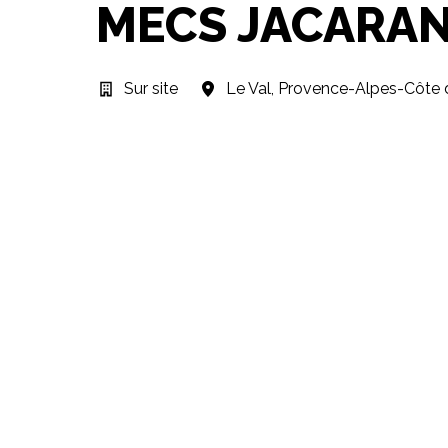
MECS JACARAND
Sur site
Le Val
,
Provence-Alpes-Côte 