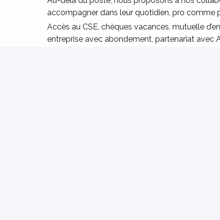
Au-delà du poste, nous proposons à nos collab
accompagner dans leur quotidien, pro comme p
Accès au CSE, chèques vacances, mutuelle d’ent
entreprise avec abondement, partenariat avec A
autant de dispositifs auxquels chacun peut acc
Le temps de travail est annualisé, ce qui permet
vie personnelle. Nous reprenons 100 % de l’anci
tout au long du parcours professionnel.
Enfin, chaque établissement développe des initiat
de yoga ou de Krav Maga, paniers de fruits et
Le mot de l’équipe !
Si vous avez envie de participer à une aventure co
sécurisant et porteur de sens pour les enfants, 
Envie de vivre une aventure U