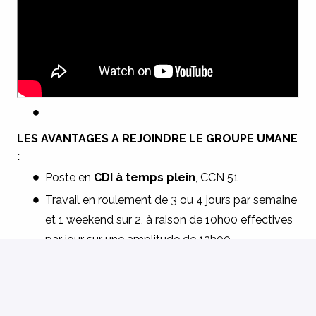
LES AVANTAGES A REJOINDRE LE GROUPE UMANE
:
Poste en
CDI à temps plein
, CCN 51
Travail en roulement de 3 ou 4 jours par semaine
et 1 weekend sur 2, à raison de 10h00 effectives
par jour sur une amplitude de 12h00
(annualisation du temps de travail)
2 plages horaires possible : 7h-19h ou 8h30-
20h30 (dont 2 heures de pause)