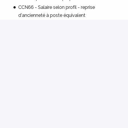
CCN66 - Salaire selon profil - reprise
d'ancienneté à poste équivalent
Contrat à temps plein en CDI - horaires d'internat
Poste à pourvoir en journée
Lieu du travail : Pélissanne (13)
Sur site
Pélissanne
13
Postuler