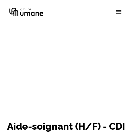
Aller
au
Page d'accueil
contenu
Aide-soignant (H/F) - CDI