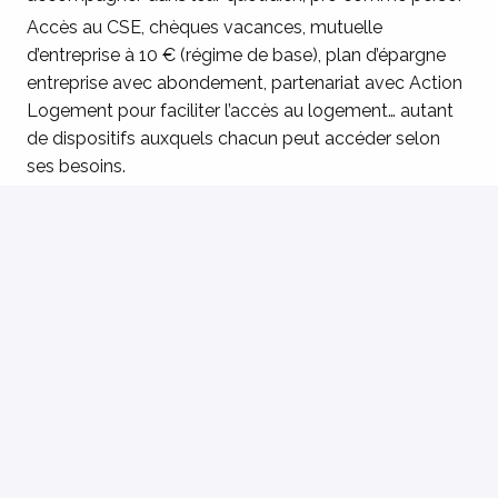
Accès au CSE, chèques vacances, mutuelle
d’entreprise à 10 € (régime de base), plan d’épargne
entreprise avec abondement, partenariat avec Action
Logement pour faciliter l’accès au logement… autant
de dispositifs auxquels chacun peut accéder selon
ses besoins.
Le temps de travail est annualisé, ce qui permet une
meilleure organisation entre vie professionnelle et vie
personnelle. Nous reprenons 100 % de l’ancienneté
acquise, et la formation continue est assurée tout au
long du parcours professionnel.
Enfin, chaque établissement développe des initiatives
pour améliorer la qualité de vie au travail : cours de
yoga ou de Krav Maga, paniers de fruits et légumes,
moments conviviaux…
Envie de vivre une aventure Umane ? C’est ici